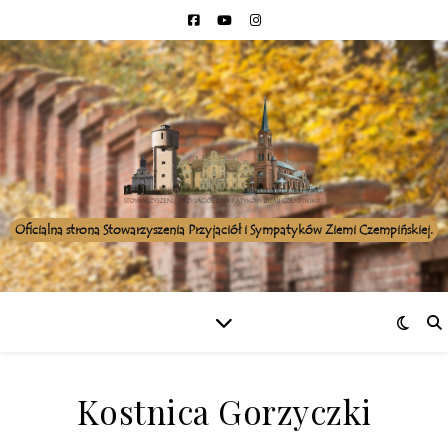
Oficialna strona Stowarzyszenia Przyjaciół i Sympatyków Ziemi Czempińskiej.
Kostnica Gorzyczki