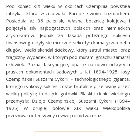
Pod koniec XIX wieku w okolicach Czempinia powstała
fabryka, która zszokowała Europę swoim rozmachem.
Posiadała aż 36 palenisk, własną bocznicę kolejową i
połączyła siły najbogatszych polskich oraz niemieckich
arystokratów. Jednak za fasadą potężnego sukcesu
finansowego kryły się mroczne sekrety: dramatyczna pętla
długów, wielki skandal ściekowy, który zatruł miasto, oraz
tragiczny wypadek, w którym pod murami gmachu zamarzł
człowiek. Poznaj fascynujące, oparte na nowo odkrytych
pruskich dokumentach sądowych z lat 1894–1925, losy
Czempińskiej Suszarni Cykorii – technologicznego giganta,
którego rynkowy sukces został brutalnie przerwany przez
wielką politykę i odcięcie gotówki. Blaski i cienie wielkiego
przemysłu: Dzieje Czempińskiej Suszarni Cykorii (1894–
1925) W drugiej połowie XIX wieku Wielkopolska
przeżywała intensywny rozwój rolnictwa oraz…