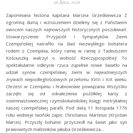
26 lipca, 2026
Zapomniana historia kapitana Marcina Grześkiewicza Z
ogromną dumą i wzruszeniem dzielimy się z Państwem
owocem naszych najnowszych historycznych poszukiwań.
Stowarzyszenie Przyjaciół i Sympatyków Ziemi
Czempińskiej natrafiło na ślad niezwykłego bohatera
rodem z Czempinia, który ramię w ramię z Tadeuszem
Kościuszką walczył o wolność Rzeczypospolitej! To
spektakularne odkrycie rzuca zupełnie nowe światło na
udział synów czempińskiej ziemi w najważniejszych
zrywach niepodległościowych przełomu XVIII i XIX wieku.
Chrzest w Czempiniu i hrabiowskie powiązania Wszystko
zaczęło się od odnalezienia pożółkłej karty z
osiemnastowiecznej rzymskokatolickiej księgi metrykalnej
naszej czempińskiej parafii. Pod datą 11 listopada 1776
roku widnieje łaciński zapis: Christianus Martinus (Krystian
Marcin). Przyszły bohater przyszedł na świat jako syn
prawowitych małżonków Jakuba Grześkiewicza…