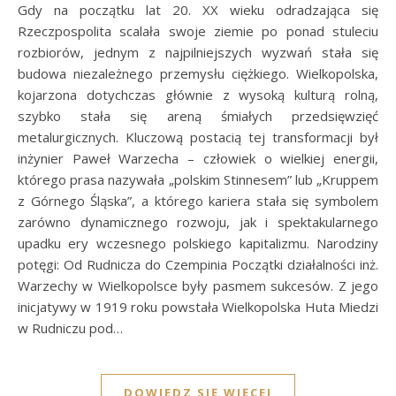
Gdy na początku lat 20. XX wieku odradzająca się
Rzeczpospolita scalała swoje ziemie po ponad stuleciu
rozbiorów, jednym z najpilniejszych wyzwań stała się
budowa niezależnego przemysłu ciężkiego. Wielkopolska,
kojarzona dotychczas głównie z wysoką kulturą rolną,
szybko stała się areną śmiałych przedsięwzięć
metalurgicznych. Kluczową postacią tej transformacji był
inżynier Paweł Warzecha – człowiek o wielkiej energii,
którego prasa nazywała „polskim Stinnesem” lub „Kruppem
z Górnego Śląska”, a którego kariera stała się symbolem
zarówno dynamicznego rozwoju, jak i spektakularnego
upadku ery wczesnego polskiego kapitalizmu. Narodziny
potęgi: Od Rudnicza do Czempinia Początki działalności inż.
Warzechy w Wielkopolsce były pasmem sukcesów. Z jego
inicjatywy w 1919 roku powstała Wielkopolska Huta Miedzi
w Rudniczu pod…
DOWIEDZ SIĘ WIĘCEJ