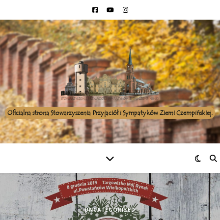
Oficialna strona Stowarzyszenia Przyjaciół i Sympatyków Ziemi Czempińskiej.
UNCATEGORIZED