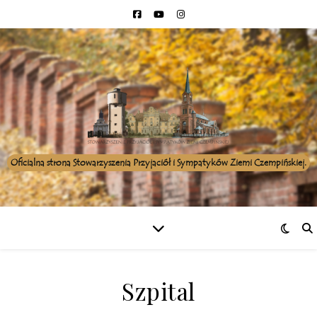
Oficialna strona Stowarzyszenia Przyjaciół i Sympatyków Ziemi Czempińskiej.
Szpital