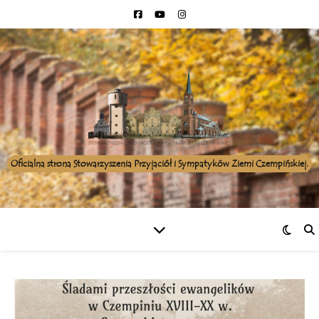
Oficialna strona Stowarzyszenia Przyjaciół i Sympatyków Ziemi Czempińskiej.