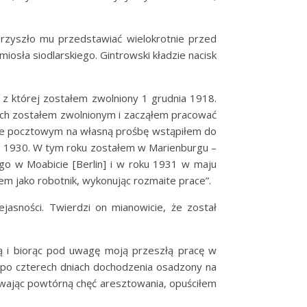
 przyszło mu przedstawiać wielokrotnie przed
miosła siodlarskiego. Gintrowski kładzie nacisk
 z której zostałem zwolniony 1 grudnia 1918.
ach zostałem zwolnionym i zacząłem pracować
dzie pocztowym na własną prośbę wstąpiłem do
u 1930. W tym roku zostałem w Marienburgu –
o w Moabicie [Berlin] i w roku 1931 w maju
em jako robotnik, wykonując rozmaite prace”.
ejasności. Twierdzi on mianowicie, że został
bą i biorąc pod uwagę moją przeszłą pracę w
i po czterech dniach dochodzenia osadzony na
wając powtórną chęć aresztowania, opuściłem