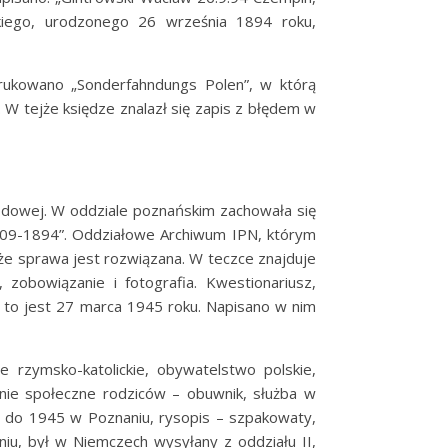
kiego, urodzonego 26 września 1894 roku,
ydrukowano „Sonderfahndungs Polen”, w którą
W tejże księdze znalazł się zapis z błędem w
dowej. W oddziale poznańskim zachowała się
26-09-1894”. Oddziałowe Archiwum IPN, którym
 że sprawa jest rozwiązana. W teczce znajduje
, zobowiązanie i fotografia. Kwestionariusz,
y to jest 27 marca 1945 roku. Napisano w nim
 rzymsko-katolickie, obywatelstwo polskie,
zenie społeczne rodziców – obuwnik, służba w
9 do 1945 w Poznaniu, rysopis – szpakowaty,
iu, był w Niemczech wysyłany z oddziału II,