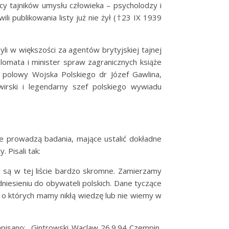
wcy tajników umysłu człowieka – psycholodzy i
li publikowania listy już nie żył (†23 IX 1939
 byli w większości za agentów brytyjskiej tajnej
lomata i minister spraw zagranicznych książe
up polowy Wojska Polskiego dr Józef Gawlina,
Świrski i legendarny szef polskiego wywiadu
że prowadzą badania, mające ustalić dokładne
 Pisali tak:
h są w tej liście bardzo skromne. Zamierzamy
iesieniu do obywateli polskich. Dane tyczące
 o których mamy nikłą wiedzę lub nie wiemy w
apisano: „Gintrowski Waclaw 26.9.94 Czempin,