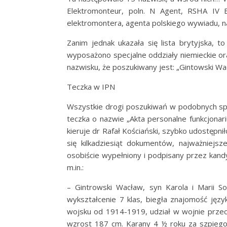
Elektromonteur, poln. N Agent, RSHA IV 
elektromontera, agenta polskiego wywiadu, na
Zanim jednak ukazała się lista brytyjska, 
wyposażono specjalne oddziały niemieckie or
nazwisku, że poszukiwany jest: „Gintowski Wa
Teczka w IPN
Wszystkie drogi poszukiwań w podobnych sp
teczka o nazwie „Akta personalne funkcjonar
kieruje dr Rafał Kościański, szybko udostępn
się kilkadziesiąt dokumentów, najważniejsze
osobiście wypełniony i podpisany przez kand
m.in.:
– Gintrowski Wacław, syn Karola i Marii S
wykształcenie 7 klas, biegła znajomość języ
wojsku od 1914-1919, udział w wojnie przec
wzrost 187 cm. Karany 4 ½ roku za szpiegos