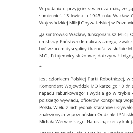
W podaniu o przyjęcie stwierdza m.in., że „
sumiennie”. 13 kwietnia 1945 roku Wacław 
Wojewódzkiej Milicji Obywatelskiej w Poznan
„Ja Gintrowski Wacław, funkcjonariusz Milicj
na straży Państwa demokratycznego, zwalczać
być wzorem dyscypliny i karności w służbie M
M.O., f) tajemnicy służbowej dotrzymać i nigdy
*
Jest członkiem Polskiej Partii Robotniczej, 
Komendant Wojewódzki MO karze go 10 dniam
napadu rabunkowego” i wydala go w trybie dy
polskiego wywiadu, oficerów konspiracji wo
Polski. Wielu z nich jednak starannie ukryw
znalezionych w poznańskim Oddziale IPN skł
Michała Werwińskiego. Naturalną rzeczy kolej