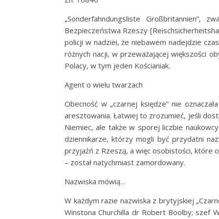
„Sonderfahndungsliste Großbritannien”,
Bezpieczeństwa Rzeszy [Reischsicherheitshau
policji w nadziei, że niebawem nadejdzie cza
różnych nacji, w przeważającej większości oby
Polacy, w tym jeden Kościaniak.
Agent o wielu twarzach
Obecność w „czarnej księdze” nie oznaczała 
aresztowania. Łatwiej to zrozumieć, jeśli do
Niemiec, ale także w sporej liczbie naukowcy 
dziennikarze, którzy mogli być przydatni naz
przyjaźń z Rzeszą, a więc osobistości, które 
– został natychmiast zamordowany.
Nazwiska mówią…
W każdym razie nazwiska z brytyjskiej „Czarne
Winstona Churchilla dr Robert Boolby; szef W