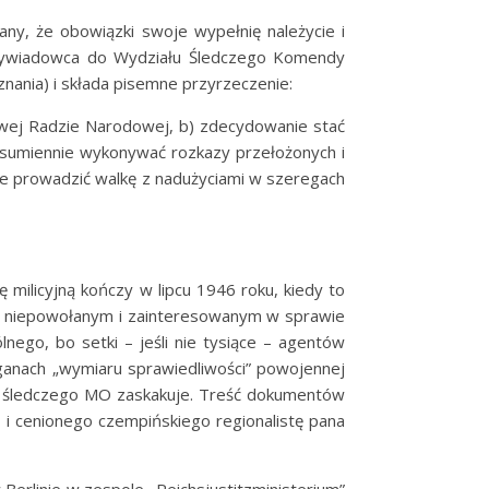
any, że obowiązki swoje wypełnię należycie i
o wywiadowca do Wydziału Śledczego Komendy
nania) i składa pisemne przyrzeczenie:
ajowej Radzie Narodowej, b) zdecydowanie stać
) sumiennie wykonywać rozkazy przełożonych i
nie prowadzić walkę z nadużyciami w szeregach
 milicyjną kończy w lipcu 1946 roku, kiedy to
m niepowołanym i zainteresowanym w sprawie
nego, bo setki – jeśli nie tysiące – agentów
ganach „wymiaru sprawiedliwości” powojennej
wcę śledczego MO zaskakuje. Treść dokumentów
i cenionego czempińskiego regionalistę pana