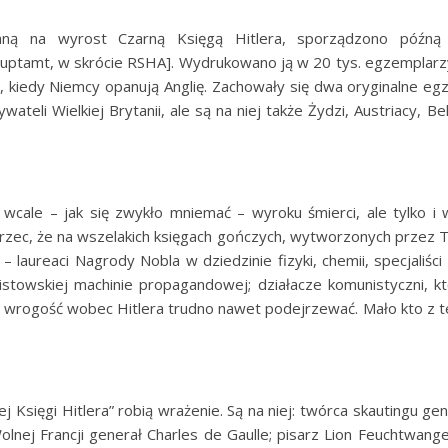
 zwaną na wyrost Czarną Księgą Hitlera, sporządzono pó
ptamt, w skrócie RSHA]. Wydrukowano ją w 20 tys. egzemplarzy
s, kiedy Niemcy opanują Anglię. Zachowały się dwa oryginalne egz
wateli Wielkiej Brytanii, ale są na niej także Żydzi, Austriacy, 
wcale – jak się zwykło mniemać – wyroku śmierci, ale tylko i 
strzec, że na wszelakich księgach gończych, wytworzonych przez T
– laureaci Nagrody Nobla w dziedzinie fizyki, chemii, specjaliśc
istowskiej machinie propagandowej; działacze komunistyczni, kt
o wrogość wobec Hitlera trudno nawet podejrzewać. Mało kto z tej l
j Księgi Hitlera” robią wrażenie. Są na niej: twórca skautingu 
olnej Francji generał Charles de Gaulle; pisarz Lion Feuchtwan