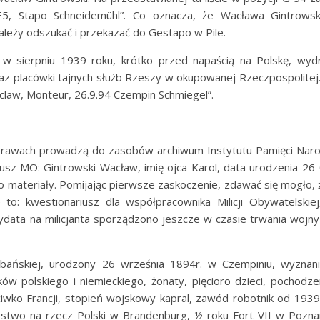
E5, Stapo Schneidemühl”. Co oznacza, że Wacława Gintrows
leży odszukać i przekazać do Gestapo w Pile.
to w sierpniu 1939 roku, krótko przed napaścią na Polskę, w
az placówki tajnych służb Rzeszy w okupowanej Rzeczpospolitej. 
claw, Monteur, 26.9.94 Czempin Schmiegel”.
rawach prowadzą do zasobów archiwum Instytutu Pamięci Naro
iusz MO: Gintrowski Wacław, imię ojca Karol, data urodzenia 
iło materiały. Pomijając pierwsze zaskoczenie, zdawać się mogło,
 to: kwestionariusz dla współpracownika Milicji Obywatelskiej
ydata na milicjanta sporządzono jeszcze w czasie trwania wojn
obańskiej, urodzony 26 września 1894r. w Czempiniu, wyznanie
ków polskiego i niemieckiego, żonaty, pięcioro dzieci, pochod
iwko Francji, stopień wojskowy kapral, zawód robotnik od 193
two na rzecz Polski w Brandenburg, ½ roku Fort VII w Poznan