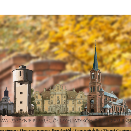
lna strona Stowarzyszenia Przyjaciół i Sympatyków Ziemi Czempi