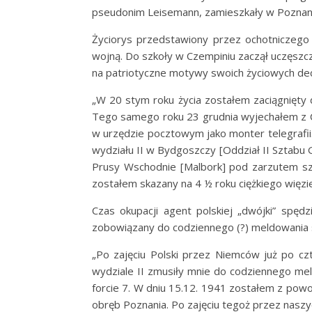
pseudonim Leisemann, zamieszkały w Poznani
Życiorys przedstawiony przez ochotniczego k
wojną. Do szkoły w Czempiniu zaczął uczęszczać
na patriotyczne motywy swoich życiowych dec
„W 20 stym roku życia zostałem zaciągnięty 
Tego samego roku 23 grudnia wyjechałem z C
w urzędzie pocztowym jako monter telegrafii
wydziału II w Bydgoszczy [Oddział II Sztab
Prusy Wschodnie [Malbork] pod zarzutem sz
zostałem skazany na 4 ½ roku ciężkiego więzi
Czas okupacji agent polskiej „dwójki” spędz
zobowiązany do codziennego (?) meldowania s
„Po zajęciu Polski przez Niemców już po cz
wydziale II zmusiły mnie do codziennego mel
forcie 7. W dniu 15.12. 1941 zostałem z po
obręb Poznania. Po zajęciu tegoż przez nasz