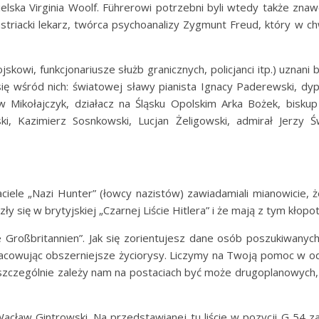
elska Virginia Woolf. Führerowi potrzebni byli wtedy także zna
striacki lekarz, twórca psychoanalizy Zygmunt Freud, który w chwi
jskowi, funkcjonariusze służb granicznych, policjanci itp.) uznani
ię wśród nich: światowej sławy pianista Ignacy Paderewski, dyp
aw Mikołajczyk, działacz na Śląsku Opolskim Arka Bożek, bisk
ki, Kazimierz Sosnkowski, Lucjan Żeligowski, admirał Jerzy 
aciele „Nazi Hunter” (łowcy nazistów) zawiadamiali mianowicie, 
 się w brytyjskiej „Czarnej Liście Hitlera” i że mają z tym kłopoty.
 Großbritannien”. Jak się zorientujesz dane osób poszukiwanyc
cowując obszerniejsze życiorysy. Liczymy na Twoją pomoc w odn
 szczególnie zależy nam na postaciach być może drugoplanowych,
cław Gintrowski. Na przedstawianej tu liście w pozycji G 54 z