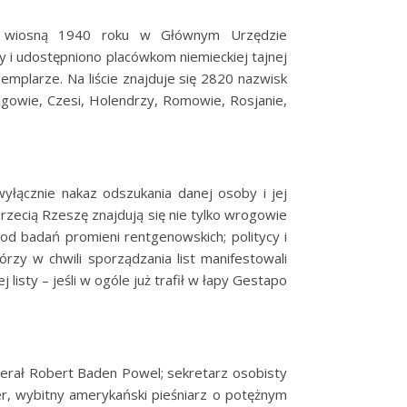
źną wiosną 1940 roku w Głównym Urzędzie
 i udostępniono placówkom niemieckiej tajnej
emplarze. Na liście znajduje się 2820 nazwisk
Belgowie, Czesi, Holendrzy, Romowie, Rosjanie,
wyłącznie nakaz odszukania danej osoby i jej
rzecią Rzeszę znajdują się nie tylko wrogowie
i od badań promieni rentgenowskich; politycy i
órzy w chwili sporządzania list manifestowali
isty – jeśli w ogóle już trafił w łapy Gestapo
generał Robert Baden Powel; sekretarz osobisty
ger, wybitny amerykański pieśniarz o potężnym