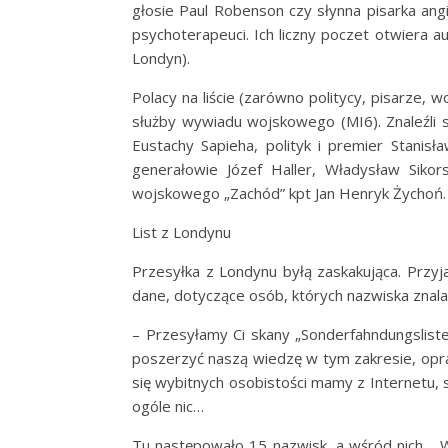
głosie Paul Robenson czy słynna pisarka angi
psychoterapeuci. Ich liczny poczet otwiera au
Londyn).
Polacy na liście (zarówno politycy, pisarze, wo
służby wywiadu wojskowego (MI6). Znaleźli s
Eustachy Sapieha, polityk i premier Stanisł
generałowie Józef Haller, Władysław Sikors
wojskowego „Zachód” kpt Jan Henryk Żychoń.
List z Londynu
Przesyłka z Londynu byłą zaskakująca. Przyj
dane, dotyczące osób, których nazwiska znalazły
– Przesyłamy Ci skany „Sonderfahndungsliste
poszerzyć naszą wiedzę w tym zakresie, opra
się wybitnych osobistości mamy z Internetu,
ogóle nic…
Tu następowało 15 nazwisk, a wśród nich… Wa