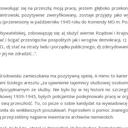
..powołując się na przeszłą moją pracę, jestem głęboko przekon
Gintrowski, pozytywnie zweryfikowany, zostaje przyjęty jak
iu (przeniesiony w październiku 1945 roku do Komendy MO m. Poz
i Obywatelskiej, zobowiązuję się: a) służyć wiernie Rządowi i Kr
 i ścigać przestępców pospolitych jak i wrogów demokracji, c
.O., d) stać na straży ładu i porządku publicznego, d) zdecydowa
 jej nie zdradzić…”.
w środowisku zamieszkania ma pozytywną opinię. A mimo to karierę
i ścisłego aresztu „za ujawnienie tajemnicy służbowej osobo
scyplinarnym ze służby. Nie było by w tej historii nic szczegól
jskowej 1939-1945, byłych policjantów podejmowało pracę w or
ało swą przeszłość. To, co pisze o sobie kandydat na wywiado
oniła do wnikliwszych poszukiwań. Poprosiłem o pomoc znanego 
ą przejrzeliśmy najpierw inwentarze archiwów niemieckich.