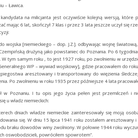
u – Ławica.
andydata na milicjanta jest oczywiście kolejną wersją, które
 mając 6 lat, skończył 7 klas i przez 3 lata jeszcze uczył się rze
yzji:
do wojska [niemieckiego – dop. J.Z.]. odbywając wojnę światową,
zempińską drużyną jako powstaniec do Poznania. Po 6 tygodni
. W tym samym roku , to jest 1927 roku, po zwolnieniu w urzę
u Generalnego WP – wywiad wojskowy], gdzie pracowałem do rok
piegostwa aresztowany i transportowany do więzienia śledczeg
enia. Po zwolnieniu w roku 1935 przez późniejsze 4 lata pracował
ił w Poznaniu. I tu opis jego życia pełen jest przemilczeń i ni
ię u władz niemieckich:
terech dniach władze niemieckie zainteresowały się moją oso
dowania się. W dniu 15 lipca 1941 roku zostałem aresztowany 
wodu braku dowodów winy zwolniony. W połowie 1944 roku wyczu
ych oswobodzicieli, powróciłem spowrotem”.