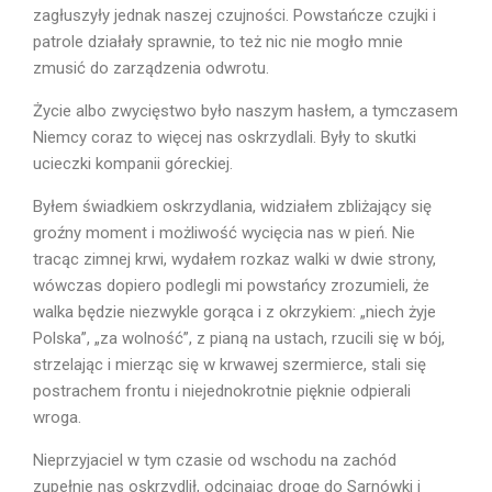
zagłuszyły jednak naszej czujności. Powstańcze czujki i
patrole działały sprawnie, to też nic nie mogło mnie
zmusić do zarządzenia odwrotu.
Życie albo zwycięstwo było naszym hasłem, a tymczasem
Niemcy coraz to więcej nas oskrzydlali. Były to skutki
ucieczki kompanii góreckiej.
Byłem świadkiem oskrzydlania, widziałem zbliżający się
groźny moment i możliwość wycięcia nas w pień. Nie
tracąc zimnej krwi, wydałem rozkaz walki w dwie strony,
wówczas dopiero podlegli mi powstańcy zrozumieli, że
walka będzie niezwykle gorąca i z okrzykiem: „niech żyje
Polska”, „za wolność”, z pianą na u­stach, rzucili się w bój,
strzelając i mierząc się w krwawej szermierce, stali się
postrachem frontu i niejednokrotnie pięknie odpierali
wroga.
Nieprzyjaciel w tym czasie od wschodu na zachód
zupełnie nas oskrzydlił, odcinając drogę do Sarnówki i