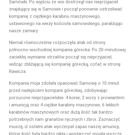
Sarnówki. Po wyjściu ze wsi dostrzegł nas nieprzyjaciel
znajdujący się w Sarnowie i począł ponownie ostrzeliwać
kompanię z ciężkiego karabinu maszynowego,
ustawionego na wieży kościoła sarnowskiego, paraliżując
nasze zamiary.
Niemal równocześnie rozpoczęła atak od strony
północno-wschodniej kompania górecka. Po 20-minutowej
zaciekłej wymianie strzałów począł się nieprzyjaciel,
widząc zbliżającą się kompanię górecką, cofać w stronę
Rawicza.
Kompania moja zdołała opanować Sarnowę o 10 minut
przed nadejściem kompanii góreckiej, zdobywając
porzucone nieprzyjacielskie: 4 konie, 2 wozy z prowiantem
i amunicją oraz 4 ciężkie karabiny maszynowe, 6 lekkich
karabinów maszynowych oraz dużą ilość tak bardzo
potrzebnych nam granatów ręcznych i zbroi. Zaznaczyć
muszę, iż ostatni atak wyczerpał zapas naszej amunicji,
której ilość była bardzo nikła i wystarczyć mogła jeszcze