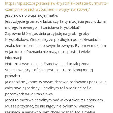
https://spiszcz.org/stanislaw-krystofiak-ostatni-burmistrz-
czempinia-przed-wybuchem-ii-wojny-swiatowej/
jest mowa o wuju mojej matki.
Jest zdjęcie gromadki ludzi, czy ta tym zdjęciu jest rodzina
mojego krewnego… Stanisława Krystofika?
Zapewne któregoś dnia przyjadę na grób- groby
Krystofiaków. Cieszę się, że po długich poszukiwaniach
znalazłem informacje o swym krewnym. Byłem w muzeum
w Jarocinie i Poznaniu nie mają o tej postaci wiele
informacji.
Natomist wymieniona Franciszka Jachimiak ( żona
Stanisława Krystofiaka) jest siostrą rodzoną mojej
prababci.
Ja osobiście „kopię” w swym drzewie rodowym i poszukuję
całej swojej rodziny. Chciałbym też wiedzieć coś o
potomkach wuja Stanisława.
Jeżeli to możliwe chciałbym być w kontakcie z Państwem.
Muszę przyznac, że nie nigdy nie byłem w Waszych
rejonach, a napewno bym chciał poznać. Moja matka