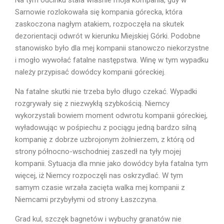
Sarnowie rozlokowała się kompania górecka, która
zaskoczona nagłym atakiem, rozpoczęła na skutek
dezorientacji odwrót w kierunku Miejskiej Górki. Podobne
stanowisko było dla mej kompanii stanowczo niekorzystne
i mogło wywołać fatalne następstwa. Winę w tym wypadku
należy przypisać dowódcy kompanii góreckiej.
Na fatalne skutki nie trzeba było długo czekać. Wypadki
rozgrywały się z niezwykłą szybkością. Niemcy
wykorzystali bowiem moment odwrotu kompanii góreckiej,
wyładowując w pośpiechu z pociągu jedną bardzo silną
kompanię z do­brze uzbrojonym żołnierzem, z którą od
strony północno-wschodniej zaszedł na tyły mojej
kompanii. Sytuacja dla mnie jako dowódcy była fatalna tym
więcej, iż Niemcy rozpoczęli nas oskrzydlać. W tym
samym czasie wrzała zacięta walka mej kompanii z
Niemcami przybyłymi od strony Łaszczyna.
Grad kul, szczęk bagnetów i wybuchy granatów nie