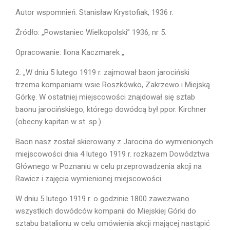
Autor wspomnień: Stanisław Krystofiak, 1936 r.
Źródło: „Powstaniec Wielkopolski” 1936, nr 5.
Opracowanie: Ilona Kaczmarek „
2. „W dniu 5 lutego 1919 r. zajmował baon jarociński
trzema kompaniami wsie Roszkówko, Zakrzewo i Miejską
Górkę. W ostatniej miejscowości znajdował się sztab
baonu jarocińskiego, którego dowódcą był ppor. Kirchner
(obecny kapitan w st. sp.)
Baon nasz został skierowany z Jarocina do wymienionych
miejscowości dnia 4 lutego 1919 r. rozkazem Dowództwa
Głównego w Poznaniu w celu prze­prowadzenia akcji na
Rawicz i zajęcia wymienionej miejscowości.
W dniu 5 lutego 1919 r. o godzinie 1800 zawezwano
wszystkich dowódców kompanii do Miejskiej Górki do
sztabu batalionu w celu omówienia akcji mającej nastąpić