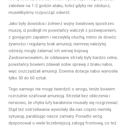
zaledwie na 1-2 godzin ataku, toteż gdyby nie zdobycz,
musielibyśmy rozpocząć odwrót.
Jako były dowódca i żołnierz wojny światowej spostrzec
muszę, iż podlegli mi powstańcy walczyli z poświęceniem,
z gorejącym zapałem i niezwykłą otuchą, mi­mo że dowóz
żywności i regularny brak amunicji, niemniej należytej
odzieży, mogły załamać ich werwę bojową.
Zaobserwowałem, że oddawane strzały były bardzo celne,
powstańcy bowiem zdawali sobie sprawę z braku naboi,
więc oszczędzali amunicji. Dzienna dotacja naboi wynosiła
tylko 50 do 60 sztuk.
Tego samego nie mogę twierdzić o wrogu, tenże bowiem
rozrzutnie szafował amunicją. Strzelał bez obliczenia i
nerwowo, że chyba lufy karabinów musiały się rozgrzewać.
Stąd też ostrzeliwania wywołały dla nas często niemiłą
sytuację, paraliżując nasze zamiary. Ponadto wróg
dysponował o wiele liczebniejszą załogą frontową, co też