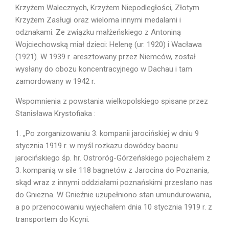
Krzyżem Walecznych, Krzyżem Niepodległości, Złotym
Krzyżem Zasługi oraz wieloma innymi medalami i
odznakami. Ze związku małżeńskiego z Antoniną
Wojciechowską miał dzieci: Helenę (ur. 1920) i Wacława
(1921). W 1939 r. aresztowany przez Niemców, został
wysłany do obozu koncentracyjnego w Dachau i tam
zamordowany w 1942 r.
Wspomnienia z powstania wielkopolskiego spisane przez
Stanisława Krystofiaka :
1. „Po zorganizowaniu 3. kompanii jarocińskiej w dniu 9
stycznia 1919 r. w myśl rozkazu dowódcy baonu
jarocińskiego śp. hr. Ostroróg-Górzeńskiego pojechałem z
3. kompanią w sile 118 bagnetów z Jarocina do Poznania,
skąd wraz z innymi oddziałami poznańskimi przesłano nas
do Gniezna. W Gnieźnie uzupełniono stan umundurowania,
a po przenocowaniu wyjechałem dnia 10 stycznia 1919 r. z
transportem do Kcyni.