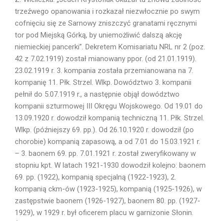
trzeźwego opanowania i rozkazał niezwłocznie po swym
cofnięciu się ze Sarnowy zniszczyć granatami ręcznymi
tor pod Miejską Górką, by uniemożliwić dalszą akcję
niemieckiej pancerki”. Dekretem Komisariatu NRL nr 2 (poz.
42 z 7.02.1919) został mianowany ppor. (od 21.01.1919).
23.02.1919 r. 3. kompania została przemianowana na 7.
kompanię 11. Płk. Strzel. Wlkp. Dowództwo 3. kompanii
pełnił do 5.07.1919 r., a następnie objął dowództwo
kompanii szturmowej III Okręgu Wojskowego. Od 19.01 do
13.09.1920 r. dowodził kompanią techniczną 11. Płk. Strzel.
Wlkp. (późniejszy 69. pp.). Od 26.10.1920 r. dowodził (po
chorobie) kompanią zapasową, a od 7.01 do 15.03.1921 r.
– 3. baonem 69. pp. 7.01.1921 r. został zweryfikowany w
stopniu kpt. W latach 1921-1930 dowodził kolejno: baonem
69. pp. (1922), kompanią specjalną (1922-1923), 2.
kompanią ckm-ów (1923-1925), kompanią (1925-1926), w
zastępstwie baonem (1926-1927), baonem 80. pp. (1927-
1929), w 1929 r. był oficerem placu w garnizonie Słonin.