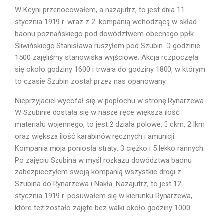
W Kcyni przenocowałem, a nazajutrz, to jest dnia 11
stycznia 1919 r. wraz z 2. kompanią wchodzącą w skład
baonu poznańskiego pod dowództwem obecnego ppłk.
Śliwińskiego Stanisława ruszyłem pod Szubin. O godzinie
1500 zajęliśmy stanowiska wyjściowe. Akcja rozpoczęła
się około godziny 1600 i trwała do godziny 1800, w którym
to czasie Szubin został przez nas opanowany.
Nieprzyjaciel wycofał się w popłochu w stronę Rynarzewa.
W Szubinie dostała się w nasze ręce większa ilość
materiału wojennego, to jest 2 działa polowe, 3 ckm, 2 lkm
oraz większa ilość karabinów ręcznych i amunicji.
Kompania moja poniosła straty: 3 ciężko i 5 lekko rannych.
Po zajęciu Szubina w myśl rozkazu dowództwa baonu
zabezpieczyłem swoją kompanią wszystkie drogi z
Szubina do Rynarzewa i Nakła. Nazajutrz, to jest 12
stycznia 1919 r. posuwałem się w kierunku Rynarzewa,
które też zostało zajęte bez walki około godziny 1000.