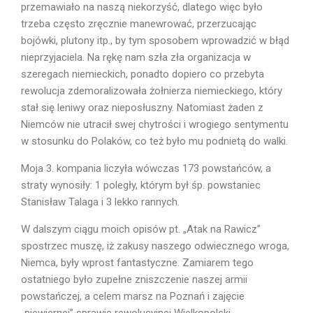
przemawiało na naszą niekorzyść, dlatego więc było
trzeba często zręcznie manewrować, przerzucając
bojówki, plutony itp., by tym sposobem wprowadzić w błąd
nieprzyjaciela. Na rękę nam szła zła organizacja w
szeregach niemieckich, ponadto dopiero co przebyta
rewolucja zdemoralizowała żołnierza niemieckiego, który
stał się leniwy oraz nieposłuszny. Natomiast żaden z
Niemców nie utracił swej chytrości i wrogiego sentymentu
w stosunku do Polaków, co też było mu podnietą do walki.
Moja 3. kompania liczyła wówczas 173 powstańców, a
straty wynosiły: 1 po­legły, którym był śp. powstaniec
Stanisław Talaga i 3 lekko rannych.
W dalszym ciągu moich opisów pt. „Atak na Rawicz”
spostrzec muszę, iż zakusy naszego odwiecznego wroga,
Niemca, były wprost fantastyczne. Zamiarem tego
ostatniego było zupełne zniszczenie naszej armii
powstańczej, a celem marsz na Poznań i zajęcie
„niewiernej” sprawie rewolucyjnej Wielkopolski.