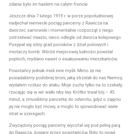
zdanie było im hasłem na całym froncie.
Jeszcze dnia 7 lutego 1919 r. w porze popołudniowej
nadjechał niemiecki pociąg pancerny z Rawicza na
dworzec sarnowski i momentalnie rozpoczął z niego
ostrzeliwać miasto, nieco odległe od dworca kolejowego.
Posypał się istny grad pocisków z dział polowych i
miotaczy bomb. Wśród miejscowej ludności powstał
popłoch, myślano nawet o ewakuowaniu mieszkańców.
Powstańcy jednak mieli inne myśli. Mimo że nie
posiadaliśmy podobnej broni, jaką strzelali do nas Niemcy,
wydałem rozkaz do ataku. Moje zuchy tylko na to czekały,
rzucając się w wir walki niby lwy. Krótko trwał bój – 45
minut, a zmusiliśmy pancerkę do odwrotu, gdyż o zajęciu
jej nie mogło być mowy, a mogło to spowodować wiele
strat w szeregach.
Zwyciężony pociąg pancerny wycofał się pod pełną parą
do Rawicza, ścigany przez powstańców. Było to nowe