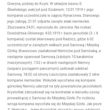
Gniezna, później do Kcyni. W składzie baonu S.
Śliwińskiego walczył pod Szubinem. 12.01.1919 r. jego
kompania uczestniczyła w zajęciu Rynarzewa. Stanowiąc
jego załogę, 21.01 odparła zacięte ataki niemieckie.
Zluzowana 24.01, wyruszyła do Jarocina. Na rozkaz
Dowództwa Głównego 4.02.1919 r. baon jarociński (3. i 4.
kompania) został skierowany pod Radzicz, gdzie 6.02
uczestniczył w zaciętych walkach pod Sarnową i Miejską
Górką. Brawurowo zaatakował Niemców pod Sarnówką, a
następnie opanował Sarnową (zdobyto 10 karabinów
maszynowych). 7.02 i w dniach następnych Niemcy
(wsparci pociągiem pancernym) usiłowali odebrać
Sarnową. 18.02 od strony Łaszczyna zaatakowały 2 silne
kompanie niemieckie. Wskutek wycofania się kompanii
góreckiej Niemcy uderzyli na tyły powstańców jarocińskich.
Krystofiak zdecydował się na kontratak w kierunku szosy
prowadzącej z Sarnowy do Miejskiej Górki. Po rozbiciu
wroga kompania wycofała się do Miejskiej Górki. Jak pisze
Z. Wieliczka: „Jeden Krystofiak okazał tu znowu zdolność