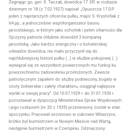
Żegnając go, gen. S. Taczak, dowódca 17. DP, w rozkazie
dziennym nr 18 (z 7.02.1927) napisał: „Opuszcza 17 D.P.
jeden z najstarszych oficerów pułku, major S. Krystofiak z
64 pp., a jednocześnie współorganizator baonu
jarocińskiego, w którym jako ochotnik i pełen ofiarności dla
Ojczyzny patriota chlubnie dowodził 3 kompanią
jarocińską. Jako bardzo energiczny i o bohaterskiej
odwadze dowódca, nie mało przyczynił się do
najchlubniejszej historii pułku (…) w służbie pokojowej (…)
wywiązał się ze wszystkich powierzonych mu funkcji ku
powszechnemu zadowoleniu przełożonych. Zawsze
patriotycznym zapałem do służby podniecony, bogaty w
cnoty żołnierskie i zalety charakteru, osiągnął najlepsze
wyniki w swojej pracy”. Od 10.07.1929 r. do 31.01.1930 r.
pozostawał w dyspozycji Ministerstwa Spraw Wojskowych
i jego rozkazem (nr 20 z 1929) przeniesiony został w stan
spoczynku. Pracował sezonowo w cukrowni Witaszyce,
krótko był burmistrzem w Nowym Mieście nad Wartą,
następnie burmistrzem w Czempiniu. Odznaczony: