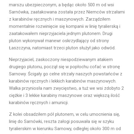
marszu ubezpieczonym, a będąc około 500 m od wsi
Sarnówka, zaatakowana została przez Niemców strzałami
z karabinów ręcznych i maszynowych. Zarzą­dziłem
momentalnie rozwinięcie się kompanii w linię tyralierską i
zaatakowałem nieprzyjaciela jednym plutonem. Drugi
pluton wykonywał manewr oskrzydlający od strony
Łaszczyna, natomiast trzeci pluton służył jako odwód.
Nieprzyjaciel, zaskoczony niespodziewanym atakiem
drugiego plutonu, począł się w popłochu cofać w stronę
Sarnowy. Ścigały go celne strzały naszych powstańców z
karabinów ręcznych i lekkich karabinów maszynowych.
Walka przyniosła nam zwycięstwo, a tuż we wsi zdobyto 2
ciężkie i 3 lekkie karabiny maszynowe oraz większą ilość
karabinów ręcznych i amunicji.
Z kolei obsadziłem pół plutonem, w celu umocnienia się,
linię do Sarnówki, reszta załogi posuwała się w szyku
tyralierskim w kierunku Sarnowy, odległej około 300 m od