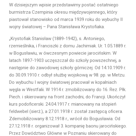
W dzisiejszym wpisie przedstawimy postać ostatniego
burmistrza Czempinia okresu międzywojennego, który
piastował stanowisko od marca 1939 roku do wybuchy II
wojny światowej – Pana Stanisława Krystofiaka.
„Krystofiak Stanisław (1889-1942), s. Antoniego,
rzemieślnika, i Franciszki z domu Jachimiak. Ur. 1.05.1889 r.
w Bogusławiu, w ówczesnym powiecie jarocińskim. W
latach 1897-1903 uczęszczał do szkoły powszechnej, a
następnie do zawodowej szkoły górniczej. Od 14.10.1909 r.
do 30.09.1910 r. odbył służbę wojskową w 98. pp. w Metzu.
Do wybuchu I wojny światowej pracował w kopalniach
węgla w Westfalii. W 1914 r. zmobilizowany do 16. Rez. Płk.
Piech. i skierowany na front zachodni, do Francji. Ukończył
kurs podoficerski. 24.04.1917 r. mianowany na stopień
feldwebel (sierż.), a 27.01.1918 r. został zastępcą oficera.
Zdemobilizowany 8.12.1918 r., wrócił do Bogusławia. Od
27.12.1918 r. organizował 3. kompanię baonu jarocińskiego.
Przez Dowództwo Główne w Poznaniu skierowany do