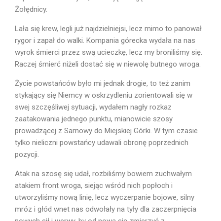
Żołędnicy.
Lała się krew, legli już najdzielniejsi, lecz mimo to panował
rygor i zapał do walki. Kompania górecka wydała na nas
wyrok śmierci przez swą ucieczkę, lecz my broniliśmy się.
Raczej śmierć niżeli dostać się w niewolę butnego wroga.
Życie powstańców było mi jednak drogie, to też zanim
stykający się Niemcy w oskrzydleniu zorientowali się w
swej szczęśliwej sytuacji, wydałem nagły rozkaz
zaatakowania jednego punktu, mianowicie szosy
prowadzącej z Sarnowy do Miejskiej Górki. W tym czasie
tylko nieliczni powstańcy udawali obronę poprzednich
pozycji.
Atak na szosę się udał, rozbiliśmy bowiem zuchwałym
atakiem front wroga, siejąc wśród nich popłoch i
utworzyliśmy nową linię, lecz wyczerpanie bojowe, silny
mróz i głód wnet nas odwołały na tyły dla zaczerpnięcia
nowych sił i werwy, by od nowa się zmierzyć z