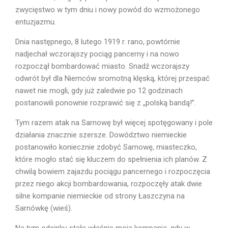
zwycięstwo w tym dniu i nowy powód do wzmożonego
entuzjazmu.
Dnia następnego, 8 lutego 1919 r. rano, powtórnie
nadjechał wczorajszy pociąg pancerny i na nowo
rozpoczął bombardować miasto. Snadź wczorajszy
odwrót był dla Niemców sromotną klęską, której przespać
nawet nie mogli, gdy już zaledwie po 12 godzinach
postanowili ponownie rozprawić się z „polską bandą!”.
Tym razem atak na Sarnowę był więcej spotęgowany i pole
działania znacznie szersze. Dowództwo niemieckie
postanowiło koniecznie zdobyć Sarnowę, mia­steczko,
które mogło stać się kluczem do spełnienia ich planów. Z
chwilą bowiem zajazdu pociągu pancernego i rozpoczęcia
przez niego akcji bombardowania, rozpoczęły atak dwie
silne kompanie niemieckie od strony Łaszczyna na
Sarnówkę (wieś).
Na tym odcinku stała właśnie moja kompania, gdy w