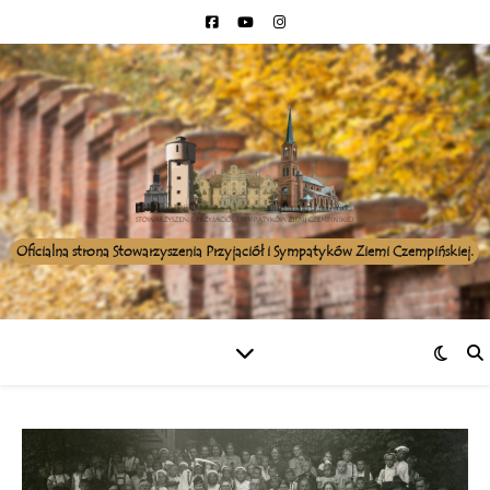
Oficialna strona Stowarzyszenia Przyjaciół i Sympatyków Ziemi Czempińskiej.