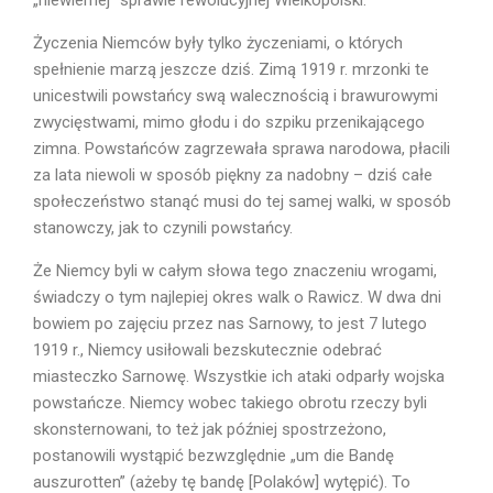
Życzenia Niemców były tylko życzeniami, o których
spełnienie marzą jeszcze dziś. Zimą 1919 r. mrzonki te
unicestwili powstańcy swą walecznością i brawuro­wymi
zwycięstwami, mimo głodu i do szpiku przenikającego
zimna. Powstańców zagrzewała sprawa narodowa, płacili
za lata niewoli w sposób piękny za nadobny – dziś całe
społeczeństwo stanąć musi do tej samej walki, w sposób
stanowczy, jak to czynili powstańcy.
Że Niemcy byli w całym słowa tego znaczeniu wrogami,
świadczy o tym najlepiej okres walk o Rawicz. W dwa dni
bowiem po zajęciu przez nas Sarnowy, to jest 7 lutego
1919 r., Niemcy usiłowali bezskutecznie odebrać
miasteczko Sarnowę. Wszystkie ich ataki odparły wojska
powstańcze. Niemcy wobec takiego obrotu rzeczy byli
skonsternowani, to też jak później spostrzeżono,
postanowili wystąpić bezwzględnie „um die Bandę
auszurotten” (ażeby tę bandę [Polaków] wytępić). To